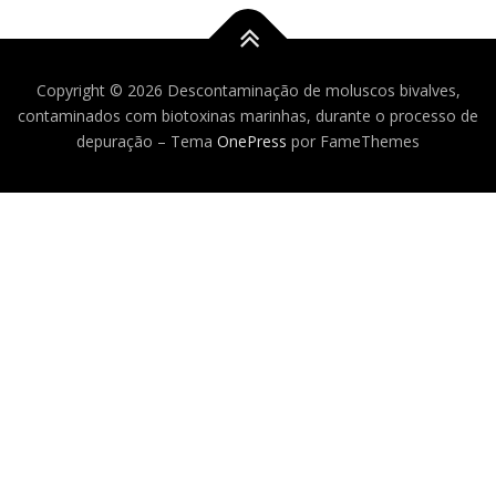
FUNDING
CONTACTS
Copyright © 2026 Descontaminação de moluscos bivalves,
contaminados com biotoxinas marinhas, durante o processo de
depuração
–
Tema
OnePress
por FameThemes