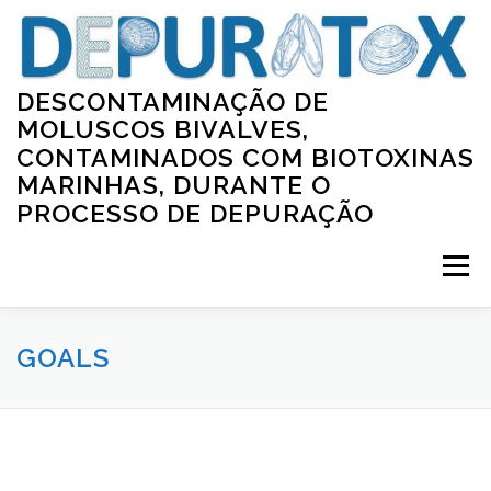
Saltar
para
conteúdo
DESCONTAMINAÇÃO DE
MOLUSCOS BIVALVES,
CONTAMINADOS COM BIOTOXINAS
MARINHAS, DURANTE O
PROCESSO DE DEPURAÇÃO
Menu
HOME
GOALS
TEAM
GOALS
PUBLICATIONS AND OUTPUTS
WORKSHOP